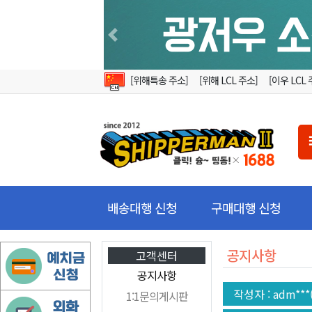
Previous
[위해특송 주소]
[위해 LCL 주소]
[이우 LCL 
배송대행 신청
구매대행 신청
공지사항
고객센터
공지사항
작성자
: adm**
1:1문의게시판