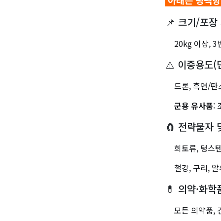
📌
크기/포장
20kg 이상, 
⚠️
이중용도(
드론, 흑연/탄
군용 유사품
:
🧲
전략물자 
희토류, 텅스텐
철강, 구리, 
💊
의약·화학
모든 의약품,