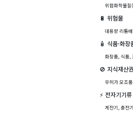
위험화학물질(
🔋
위험물
대용량 리튬배터
🧴
식품·화장
화장품, 식품,
🚫
지식재산권
무허가 모조품
⚡
전자기기류
계전기, 충전기