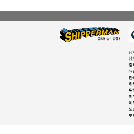
당
당
중
대
한
위
위
이
이
도
도