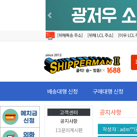
Previous
[위해특송 주소]
[위해 LCL 주소]
[이우 LCL 
배송대행 신청
구매대행 신청
공지사항
고객센터
공지사항
작성자
: adm**
1:1문의게시판