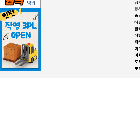
당
당
중
대
한
위
위
이
이
도
도