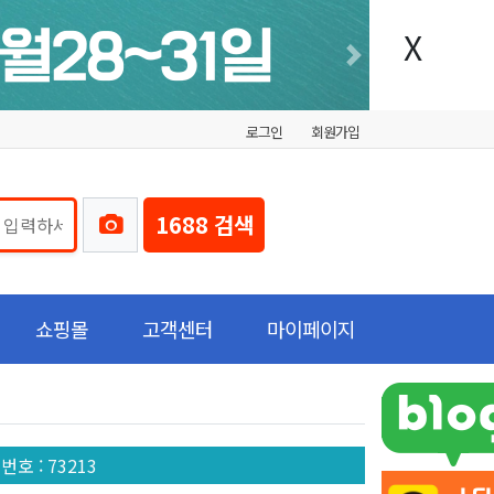
X
Next
로그인
회원가입
1688 검색
쇼핑몰
고객센터
마이페이지
글번호
: 73213