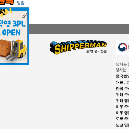
당사는 
당사는 
중국법
대표
: 
한국 주
위해 주
위해 
이우 주
이우 영
도쿄 주
도쿄 