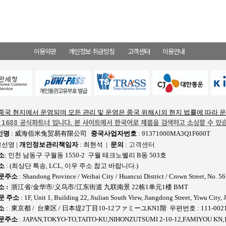
이용약관
개인정보 취급방침
고객센터
이용안내
중국 현지에서 운영되며 모든 관리 및 운영은 중국 위해시의 현지 법률에 따라 
- 1688 공식파트너 입니다. 본 사이트에서 한국어로 제품을 검색하고 소싱할 수 있
인명
:
威海佰米兔贸易有限公司
중국사업자번호
: 91371000MA3Q1F600T
고선영
|
개인정보관리책임자
:
최현석
|
문의
:
고객센터
소
:
인천 남동구 구월동 1550-2 구월 테크노벨리 B동 503호
소
:
(최상단 특송, LCL, 이우 주소 참고 바랍니다.)
영문주소
:
Shandong Province / Weihai City / Huancui District / Crown Street, No. 5
소 :
浙江省/金华市/义乌市/江东街道 九联南景 22栋1单元1楼 BMT
문 주소
:
1F, Unit 1, Building 22, Jiulian South View, Jiangdong Street, Yiwu City,
소
:
東京都 / 台東区 / 日本堤2丁目10-12ファミーユKN1階 우편번호 : 111-002
영문주소
: JAPAN,TOKYO-TO,TAITO-KU,NIHONZUTSUMI 2-10-12,FAMIYOU KN,