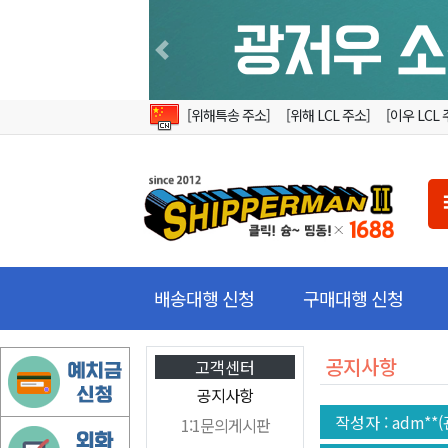
Previous
[위해특송 주소]
[위해 LCL 주소]
[이우 LCL 
배송대행 신청
구매대행 신청
공지사항
고객센터
공지사항
작성자
: adm**
1:1문의게시판