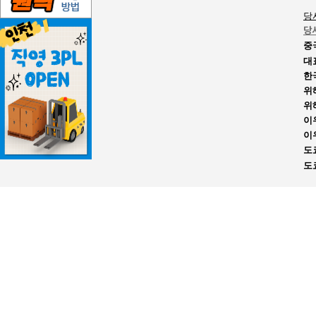
당
당
중
대
한
위
위
이
이
도
도