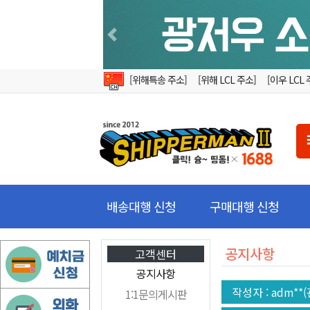
Previous
[위해특송 주소]
[위해 LCL 주소]
[이우 LCL 
배송대행 신청
구매대행 신청
공지사항
고객센터
공지사항
작성자
: adm**
1:1문의게시판