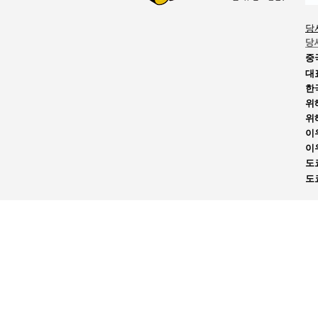
당
당
중
대
한
위
위
이
이
도
도