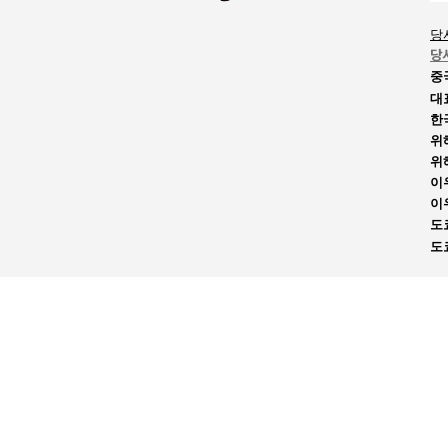
당
당
중
대
한
위
위
이
이
도
도