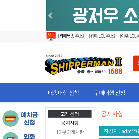
Previous
[위해특송 주소]
[위해 LCL 주소]
[이우 LCL 
배송대행 신청
구매대행 신청
공지사항
고객센터
공지사항
작성자
: adm**
1:1문의게시판