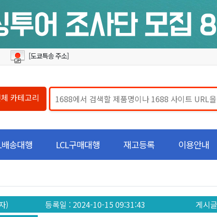
[도쿄특송 주소]
전체 카테고리
CL배송대행
LCL구매대행
재고등록
이용안내
자)
등록일
: 2024-10-15 09:31:43
게시