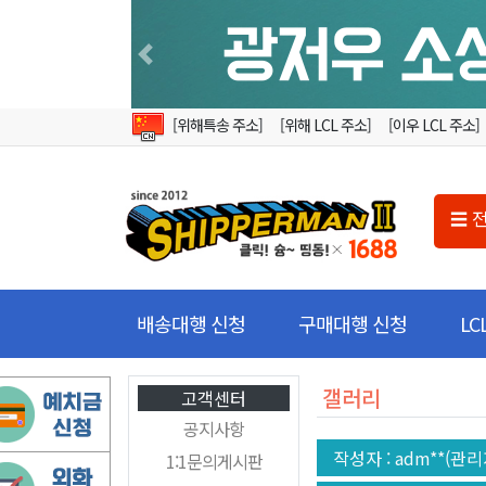
Previous
[위해특송 주소]
[위해 LCL 주소]
[이우 LCL 주소]
☰ 
배송대행 신청
구매대행 신청
L
갤러리
고객센터
공지사항
작성자
: adm**(관리
1:1문의게시판