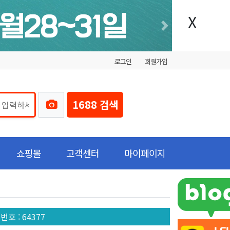
X
Next
로그인
회원가입
1688 검색
쇼핑몰
고객센터
마이페이지
글번호
: 64377